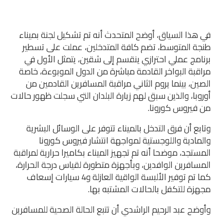
في هذا السياق، أوضح المتحدث أنه تم تشكيل لجنة بميناء
طنجة المتوسط، تضم كافة المتدخلين، عملت على تسطير
برنامج عملي احترازي ينقسم إلى شقين، يتمثل الأول في
مراقبة البواخر القادمة مباشرة من الدول الموبوءة، خاصة
الصين، بينما يروم الثاني مراقبة المسافرين القادمين من
أوروبا، والذين سبق لهم زيارة البلدان التي سجلت ظهور حالات
من فيروس كورونا.
وتابع أن فرق التدخل بالميناء تتوفر على الوسائل البشرية
والمادية واللوجستية لمواجهة انتشار فيروس كورونا
المستجد، موضحا أنه تم تجهيز الميناء بكاميرا حرارية لمراقبة
المسافرين الوافدين، وبأجهزة متطورة لقياس درجة الحرارة،
كما تم توفير الألبسة الواقية العازلة و4 سيارات إسعاف
مجهزة للتكفل بالحالات المشتبه بها.
وأوضح عبد الرحيم الراشدي أن تتبع الحالة الصحية للمسافرين