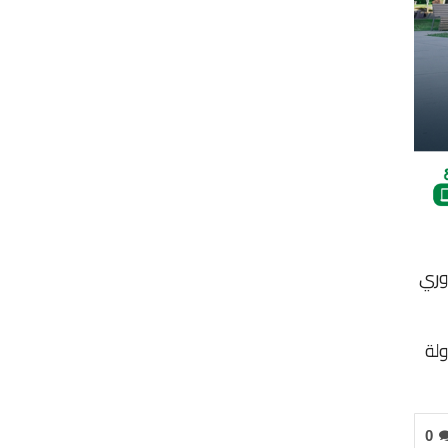
وري
ولة
0