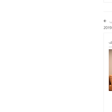
لي
لف