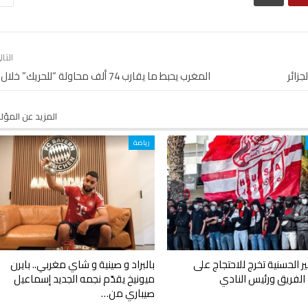
التا
زائر
المغرب يحبط ما يقارب 74 ألف محاولة “للحريك” خلال 2019
المزيد عن المؤ
رياضة
 الحسنية تخرج للاحتجاج على
بالبراد و صينية و شاي مغربي.. بايرن
الفريق ورئيس النادي
ميونيخ يقدّم نجمه الجديد إسماعيل
صيباري من…