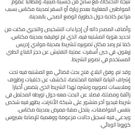
نتيجة الاحتكاك مع سائح من جنسية صينية، ومطالبا عموم
المواطنين المغاربة بعدم زيارة أو السفر لمدينة مكناس بسبب
مزاعم كاذبة حول خطورة الوضع الصحي بالمدينة.
وأضاف المصدر ذاته أن إجراءات التشخيص والتحري مكنت من
تحديد هوية المشتبه فيه، الذي تم توقيفه بمدينة مكناس،
كما تم رصد مكان تصويره للشريط بمدينة مولاي إدريس
زرهون، في حين أسفرت عملية التفتيش عن حجز القناع الطبي
المستخدم في تصوير الشريط.
وقد تم، وفق البلاغ، فتح بحث قضائي مع المشتبه فيه تحت
إشراف النيابة العامة المختصة، للكشف عن خلفيات وظروف
وملابسات تصويره ونشره لهذا الشريط الذي يتضمن أخبارا
زائفة ومضللة، فضلا عن البحث معه حول تورطه المحتمل في
شريط فيديو آخر منشور على شبكة الأنترنت، يظهر فيه شخص
بنفس المواصفات، ينتحل صفة ممرض بمدينة مكناس،
ويدعي فيه تسجيل حالات مزعومة ووهمية للإصابة بفيروس
كورونا الوبائي.