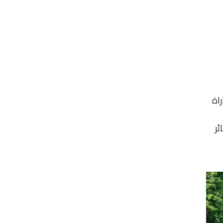
اة
ئر