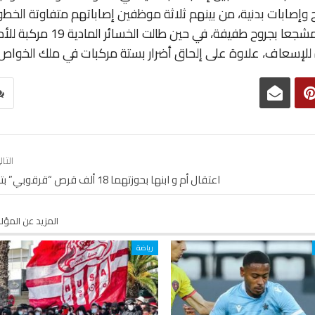
صابات بدنية، من بينهم ثلاثة موظفين إصاباتهم متفاوتة الخطو
فضلا عن إصابة عنصرين للوقاية المدنية و22 مشجعا بجروح طفيفة، في حين طالت الخسائر الم
ة للإسعاف، علاوة على إلحاق أضرار بستة مركبات في ملك الخواص.
التا
اعتقال أم و ابنها بحوزتهما 18 ألف قرص “قرقوبي” بتطوان
المزيد عن المؤ
رياضة