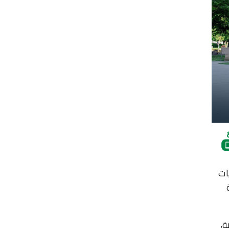
ات
ة،