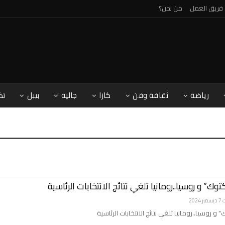
فريق العمل
من نحن؟
رياضة
ثقافة وفن
كازا
جالية
بيبل
تك
وك” و روسيا..رومانيا تلغي نتائج الانتخابات الرئاسية
2024
 و روسيا..رومانيا تلغي نتائج الانتخابات الرئاسية