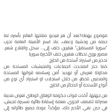
موضوع يهمك?بعد أن هز فيديو مقتلها العالم بأسره لما
حمله من وحشية وعنف، عاد اسم الأمينة العامة لحزب
“سوريا المستقبل” هفرين خلف إلى… سحل واقتلاع شعر..
مصور يروي لحظات هفرين خلف الأخيرة سوريا
تحذير من استيراد أسلحة من الخارج
كما حذر المتحدث الجماعات والمليشيات المسلحة من
محاولة تعريض أو تهديد أمن وسلامه قواتها المسلحة
والمدنيين للخطر، من خلال استجلاب او استيراد أي نوع من
أنواع الأسلحة أو الذخائر من الخارج.
من جهتها، أكدت قوات حكومة الوفاق الوطني تعرض مدينة
مصراتة للقصف الجوي، معلنة إسقاط طائرة مسيرة للجيش،
في حين نفى الأخير ذلك، مؤكداً عودة جميع طائراته إلى