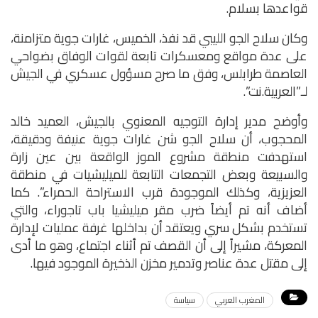
قواعدها بسلام.
وكان سلاح الجو الليبي قد نفذ، الخميس، غارات جوية متزامنة،
على عدة مواقع ومعسكرات تابعة لقوات الوفاق بضواحي
العاصمة طرابلس، وفق ما صرح مسؤول عسكري في الجيش
لـ”العربية.نت”.
وأوضح مدير إدارة التوجيه المعنوي بالجيش، العميد خالد
المحجوب، أن سلاح الجو شن غارات جوية عنيفة ودقيقة،
استهدفت منطقة مشروع الموز الواقعة بين عين زارة
والسبيعة وبعض التجمعات التابعة للميليشيات في منطقة
العزيزية، وكذلك الموجودة قرب الاستراحة الحمراء”. كما
أضاف أنه تم أيضاً ضرب مقر ميليشيا باب تاجوراء، والتي
تستخدم بشكل سري ويعتقد أن بداخلها غرفة عمليات لإدارة
المعركة، مشيراً إلى أن القصف تم أثناء اجتماع، وهو ما أدى
إلى مقتل عدة عناصر وتدمير مخزن الذخيرة الموجود فيها.
المغرب العربي
سياسة