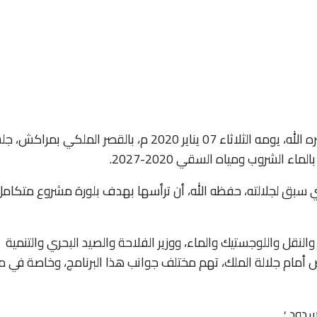
ترأس صاحب الجلالة الملك محمد السادس، نصره الله، يومه الثلاثاء 07 يناير 2020 م، بالقصر الملكي بم
 الشروب ومياه السقي 2020-2027.
تي سبق لجلالته، حفظه الله، أن ترأسها بهدف بلورة مشروع متكام
النقل واللوجستيك والماء، ووزير الفلاحة والصيد البحري والتنمية
روض أمام جلالة الملك، تهم مختلف جوانب هذا البرنامج، وخاصة في م
سدود ؛