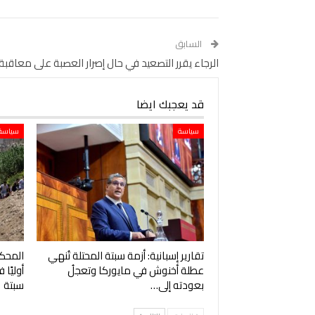
السابق
الرجاء يقرر التصعيد في حال إصرار العصبة على معاقبة
قد يعجبك ايضا
سياسة
سياسة
تقارير إسبانية: أزمة سبتة المحتلة تُنهي
المحكم
عطلة أخنوش في مايوركا وتعجلُ
أوليًا
بعودته إلى…
سبتة