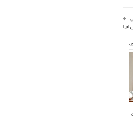
لي
يبيا
لف