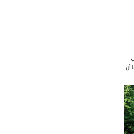
ب
 أن