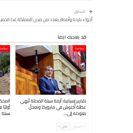
السابق
أجواء باردة وأمطار بعدد من مدن المملكة غدا الخم
قد يعجبك ايضا
سياسة
سياسة
تقارير إسبانية: أزمة سبتة المحتلة تُنهي
المحكم
عطلة أخنوش في مايوركا وتعجلُ
أوليًا
بعودته إلى…
سبتة
السابق
التالي