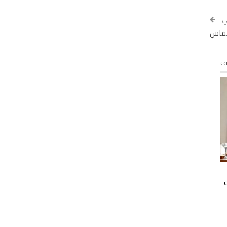
لي
بفاس
لف