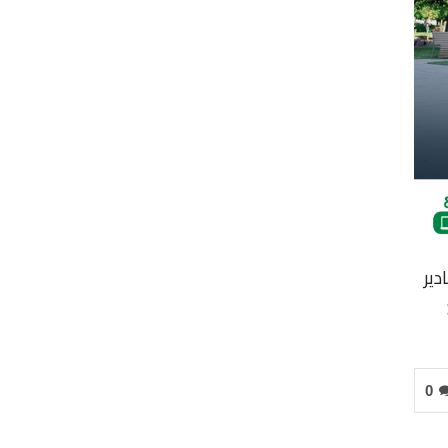
دير
0