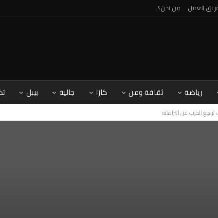
ريق العمل
من نحن؟
رياضة
ثقافة وفن
كازا
جالية
بيبل
تك
راجع الحزب عن التزاماته