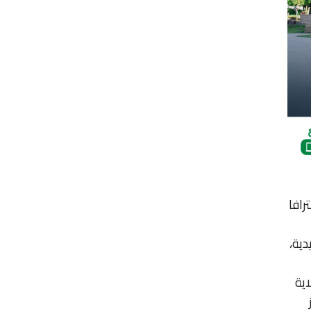
رافا
دية،
اية