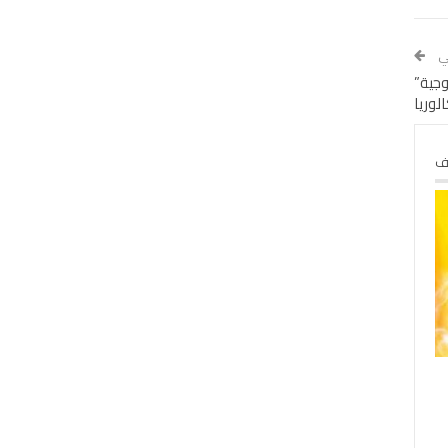
لي
وجية”
لوريا
لف