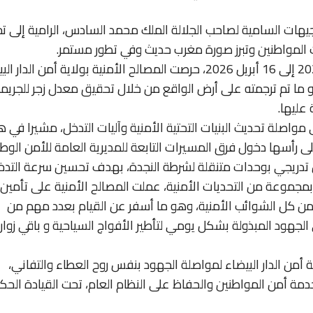
توجيهات السامية لصاحب الجلالة الملك محمد السادس، الرامية إلى ت
 المواطنين وتبرز صورة مغرب حديث وفي تطور مستمر.
وأكد أنه خلال الفترة الممتدة من 16 ماي 2025 إلى 16 أبريل 2026، حرصت المصالح الأمنية بولاية أمن الد
و ما تم ترجمته على أرض الواقع من خلال تحقيق معدل زجر للجريم
اصلة تحديث البنيات التحتية الأمنية وآليات التدخل، مشيرا في ه
على رأسها دخول فرق المسيرات التابعة للمديرية العامة للأمن الوط
كل تدريجي بوحدات متنقلة لشرطة النجدة، بهدف تحسين سرعة التدخ
 بمجموعة من التحديات الأمنية، عملت المصالح الأمنية على تأمين
ن كل الشوائب الأمنية، وهو ما أسفر عن القيام بعدد مهم من
 الجهود المبذولة بشكل يومي لتأطير الأفواج السياحية و باقي زوار
أمن الدار البيضاء لمواصلة الجهود بنفس روح العطاء والتفاني،
مة أمن المواطنين والحفاظ على النظام العام، تحت القيادة الحك