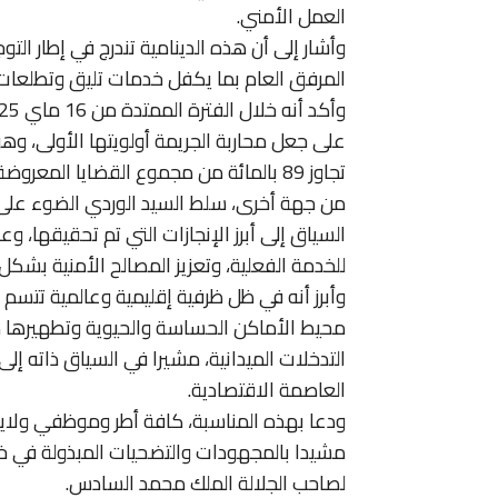
العمل الأمني.
وأشار إلى أن هذه الدينامية تندرج في إطار ال
المرفق العام بما يكفل خدمات تليق وتطلعات
على جعل محاربة الجريمة أولويتها الأولى، وه
تجاوز 89 بالمائة من مجموع القضايا المعروضة عليها.
من جهة أخرى، سلط السيد الوردي الضوء على مو
السياق إلى أبرز الإنجازات التي تم تحقيقها، و
للخدمة الفعلية، وتعزيز المصالح الأمنية بش
وأبرز أنه في ظل ظرفية إقليمية وعالمية تتسم
محيط الأماكن الحساسة والحيوية وتطهيرها م
التدخلات الميدانية، مشيرا في السياق ذاته إلى
العاصمة الاقتصادية.
ودعا بهذه المناسبة، كافة أطر وموظفي ولاية 
مشيدا بالمجهودات والتضحيات المبذولة في خد
لصاحب الجلالة الملك محمد السادس.