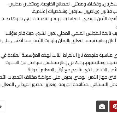
ريين، وقضاة، وممثلي المصالح الخارجية، ومنتخبين محليين،
ب فنانين ورياضيين سابقين وشخصيات إعلامية.
رة الأمن الوطني، اعترافا بالجهود والتضحيات التي بذلوها طيلة
ب تابعة للمجلس العلمي المحلي لعين الشق، حيث قام هؤلاء
د أغان وطنية تجسد التعلق بالوطن وثوابت الأمة، مما أضفى على 
ناسبة متجددة تبرز الانخراط الثابت لهذه المؤسسة العتيدة في
 أمنهم وسلامتهم، وذلك في إطار مسلسل متواصل من التحديث
أمن الشامل الذي يتلاءم مع أرقى المعايير الدولية.
تأسيسه في 16 ماي من سنة 1956، ما فتئ جهاز الأمن الوطني يحرص على مواكبة مختلف التحديات الأ
مل الاستباقي لمكافحة الجريمة، وتعزيز الحضور الميداني الفعال 