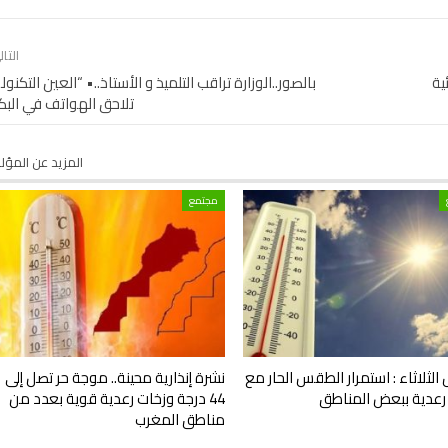
التا
ية
بالصور..الوزارة تراقب التلميذ و الأستاذ..• “العين التكنول
تلاحق الهواتف في البكا
المزيد عن المؤ
مجتمع
ثلاثاء : استمرار الطقس الحار مع
نشرة إنذارية محينة.. موجة حر تصل إلى
 رعدية ببعض المناطق
44 درجة وزخات رعدية قوية بعدد من
مناطق المغرب