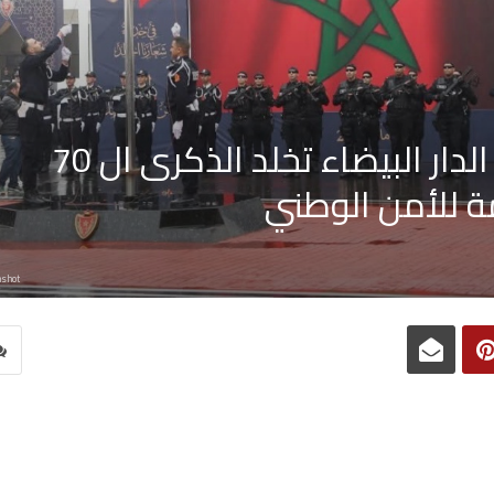
بحضور وازن..ولاية أمن الدار البيضاء تخلد الذكرى ال 70
ة للأمن الوطني
nshot